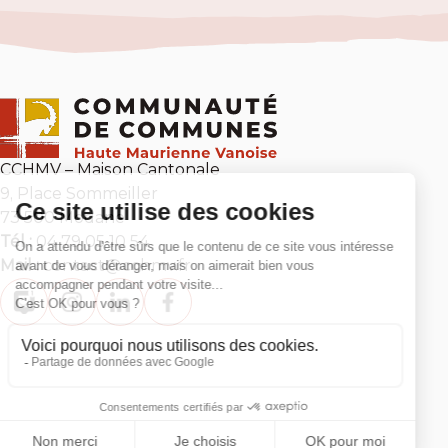
CCHMV – Maison Cantonale
9, Place Sommeiller
73 500 Modane
Tél :
04 79 05 10 54
Mail :
contact@cchmv.fr