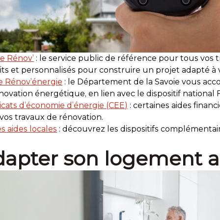
e Rénov’
: le service public de référence pour tous vos t
its et personnalisés pour construire un projet adapté à 
e Rénov’énergie
: le Département de la Savoie vous acc
novation énergétique, en lien avec le dispositif national
ficats d’économie d’énergie (CEE)
: certaines aides finan
vos travaux de rénovation.
s aides locales
: découvrez les dispositifs complémenta
apter son logement a