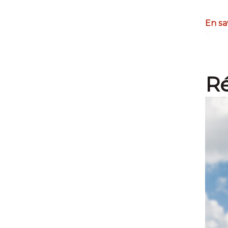
En sa
Ré