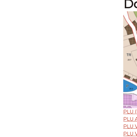
D
PLU (
PLU 
PLU V
PLU V