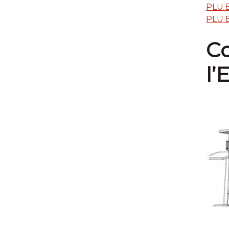
PLU 
PLU 
Co
l’