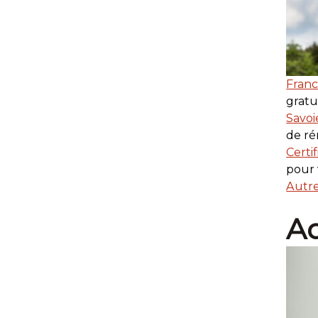
Franc
gratu
Savoi
de ré
Certi
pour 
Autre
Ad