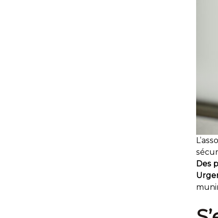
L’ass
sécur
Des p
Urgen
munir
S’