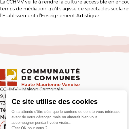
La CCHMV veille à rendre la culture accessible en encou
temps de médiation, qu’il s’agisse de spectacles scolai
l’Etablissement d’Enseignement Artistique.
CCHMV – Maison Cantonale
9, Place Sommeiller
73 500 Modane
Tél :
04 79 05 10 54
Mail :
contact@cchmv.fr