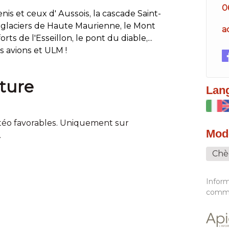
0
nis et ceux d' Aussois, la cascade Saint-
es glaciers de Haute Maurienne, le Mont
a
rts de l'Esseillon, le pont du diable,...
s avions et ULM !
ture
Lan
téo favorables. Uniquement sur
Mod
.
Chè
Infor
commu