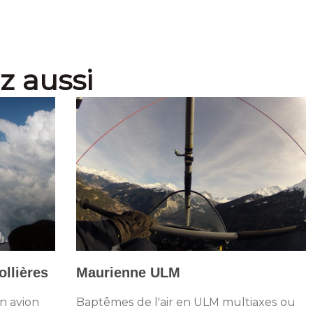
z aussi
llières
Maurienne ULM
n avion
Baptêmes de l'air en ULM multiaxes ou