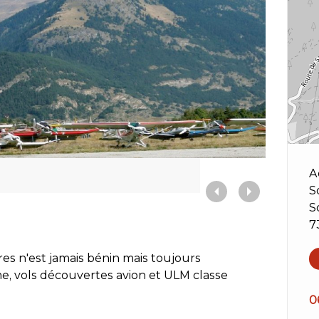
A
S
S
7
ères n'est jamais bénin mais toujours
ome, vols découvertes avion et ULM classe
0