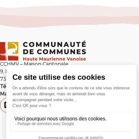
CCHMV – Maison Cantonale
9, Place Sommeiller
73 500 Modane
Tél :
04 79 05 10 54
Mail :
contact@cchmv.fr