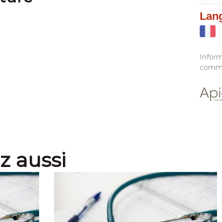
Lan
Infor
commu
z aussi