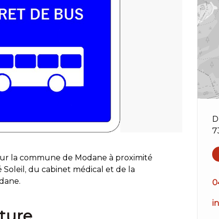
D
7
" sur la commune de Modane à proximité
Soleil, du cabinet médical et de la
dane.
0
i
ture