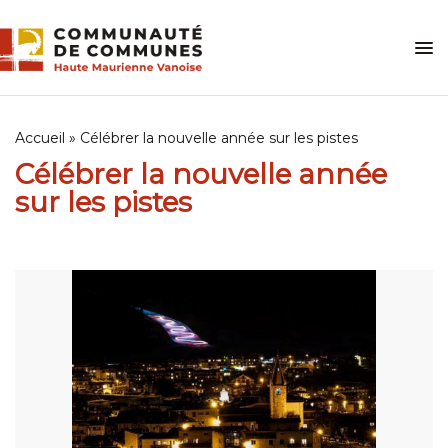
Skip
to
content
Accueil
»
Célébrer la nouvelle année sur les pistes
Célébrer la nouvelle année
sur les pistes