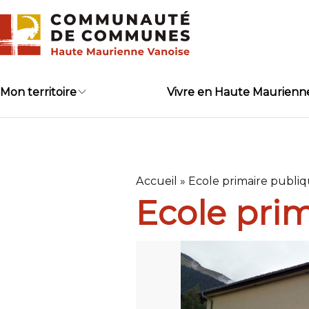
Skip
to
content
Mon territoire
Vivre en Haute Maurienn
Accueil
»
Ecole primaire publi
Ecole pri