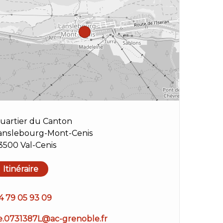
uartier du Canton
anslebourg-Mont-Cenis
3500 Val-Cenis
Itinéraire
4 79 05 93 09
e.0731387L@ac-grenoble.fr