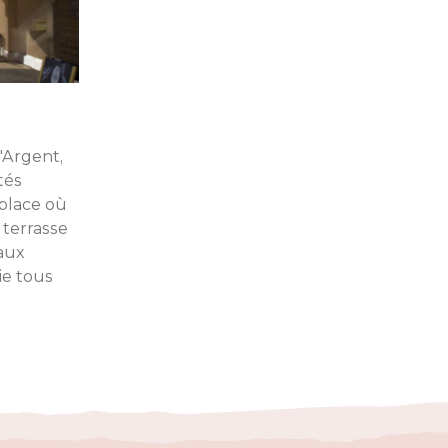
'Argent,
tés
 place où
 terrasse
eaux
ie tous