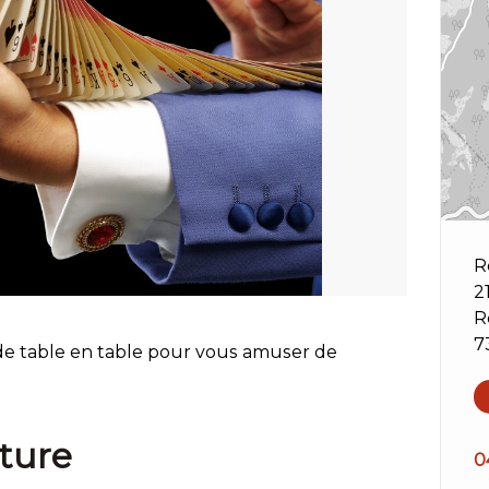
R
2
R
7
e table en table pour vous amuser de
ture
0