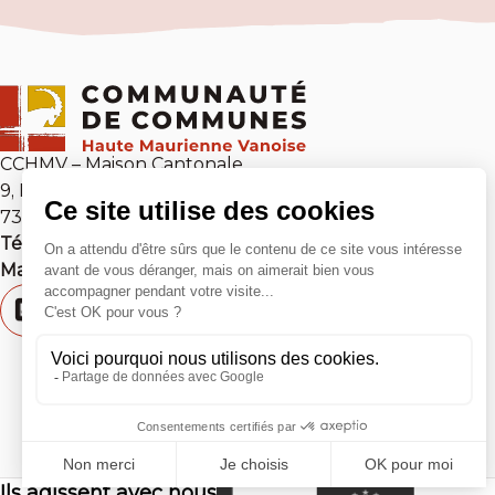
CCHMV – Maison Cantonale
9, Place Sommeiller
73 500 Modane
Tél :
04 79 05 10 54
Mail :
contact@cchmv.fr
Ils agissent avec nous