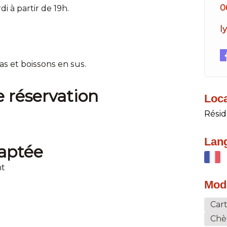
0
 à partir de 19h.
l
as et boissons en sus.
réservation
Loca
Résid
Lan
daptée
nt
Mod
Cart
Chè