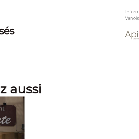
Inform
Vanoi
sés
z aussi