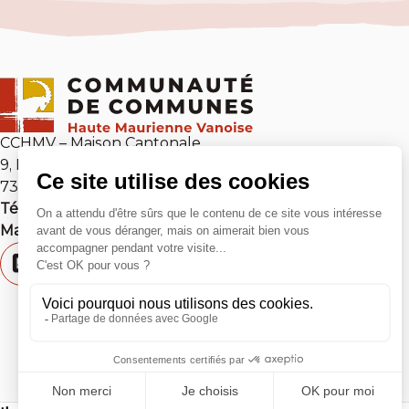
CCHMV – Maison Cantonale
9, Place Sommeiller
73 500 Modane
Tél :
04 79 05 10 54
Mail :
contact@cchmv.fr