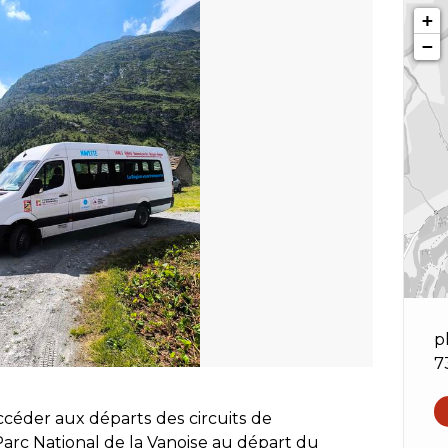
+
−
p
7
ccéder aux départs des circuits de
Parc National de la Vanoise au départ du