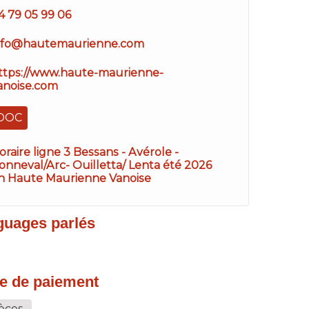
4 79 05 99 06
nfo@hautemaurienne.com
ttps://www.haute-maurienne-
anoise.com
DOC
oraire ligne 3 Bessans - Avérole -
onneval/Arc- Ouilletta/ Lenta été 2026
n Haute Maurienne Vanoise
guages parlés
e de paiement
èces