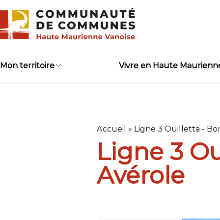
Skip
to
content
Mon territoire
Vivre en Haute Maurienn
Accueil
»
Ligne 3 Ouilletta - B
Ligne 3 Ou
Avérole