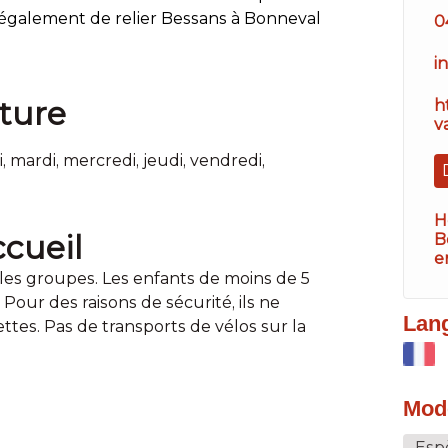
t également de relier Bessans à Bonneval
0
i
ture
h
v
 mardi, mercredi, jeudi, vendredi,
H
cueil
B
e
les groupes. Les enfants de moins de 5
our des raisons de sécurité, ils ne
Lan
tes. Pas de transports de vélos sur la
Mod
Esp