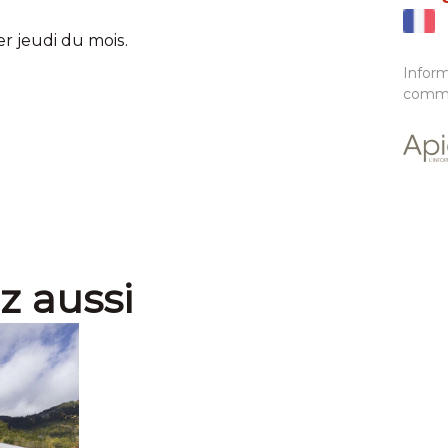
er jeudi du mois.
Infor
commu
z aussi