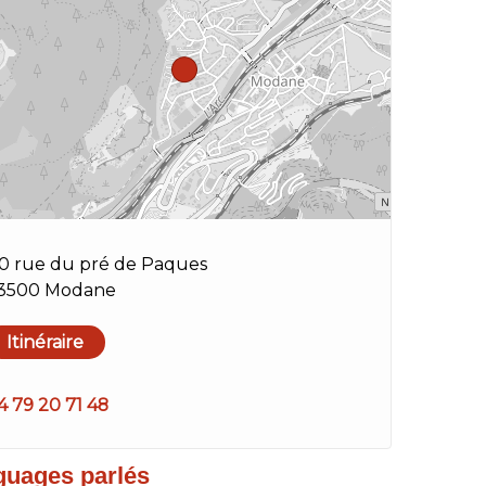
10 rue du pré de Paques
3500 Modane
Itinéraire
4 79 20 71 48
guages parlés