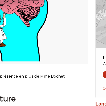
1
7
a présence en plus de Mme Bochet,
0
ture
Lan