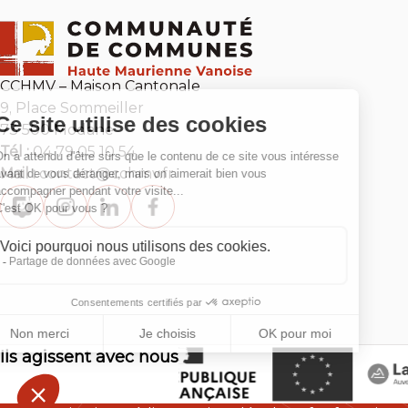
CCHMV – Maison Cantonale
9, Place Sommeiller
73 500 Modane
Tél :
04 79 05 10 54
Mail :
contact@cchmv.fr
Ils agissent avec nous