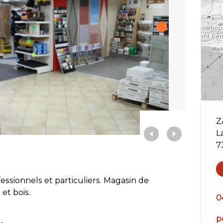
Z
L
7
ssionnels et particuliers. Magasin de
 et bois.
0
p